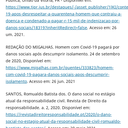
Pública, União da Vitória, PR - Disponível em:
https://www.tjpr.jus.br/destaques/-/asset_publisher/1lKI/conte
19-apos-desrespeitar-a-quarentena-homem-que-contraiu-a-
doenca-e-condenado-a-pagar-r-15-mil-de-indenizacao-por-
danos-sociais/18319?inheritRedirect=false
. Acesso em: 26
um. 2021.
REDAÇÃO DO MIGALHAS. Homem com Covid-19 pagará por
danos sociais após descumprir isolamento. 24 de setembro
de 2020, Disponível em:
https://www.migalhas.com.br/quentes/333823/homem-
com-covid-19-pagara-danos-sociais-apos-descumprir-
isolamento
. Acesso em: 26 jun. 2021
SANTOS, Romualdo Batista dos. O dano social no estágio
atual da responsabilidade civil. Revista de Direito da
responsabilidade. a. 2, 2020. Disponível em:
https://revistadireitoresponsabilidade.pt/2020/o-dano-
social-no-estagio-atual-da-responsabilidade-civil-romualdo-