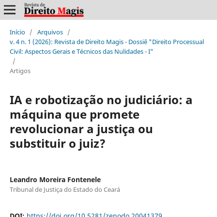
Início
/
Arquivos
/
v. 4 n. 1 (2026): Revista de Direito Magis - Dossiê "Direito Processual
Civil: Aspectos Gerais e Técnicos das Nulidades - I"
/
Artigos
IA e robotização no judiciário: a
máquina que promete
revolucionar a justiça ou
substituir o juiz?
Leandro Moreira Fontenele
Tribunal de Justiça do Estado do Ceará
DOI:
https://doi.org/10.5281/zenodo.20041379