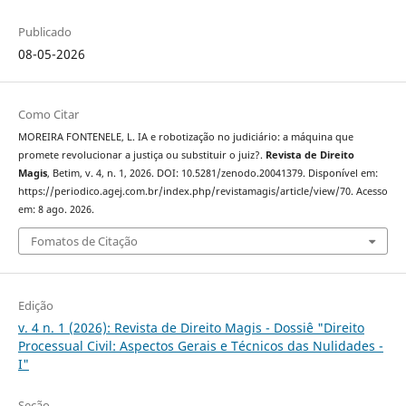
Publicado
08-05-2026
Como Citar
MOREIRA FONTENELE, L. IA e robotização no judiciário: a máquina que
promete revolucionar a justiça ou substituir o juiz?.
Revista de Direito
Magis
, Betim, v. 4, n. 1, 2026. DOI: 10.5281/zenodo.20041379. Disponível em:
https://periodico.agej.com.br/index.php/revistamagis/article/view/70. Acesso
em: 8 ago. 2026.
Fomatos de Citação
Edição
v. 4 n. 1 (2026): Revista de Direito Magis - Dossiê "Direito
Processual Civil: Aspectos Gerais e Técnicos das Nulidades -
I"
Seção