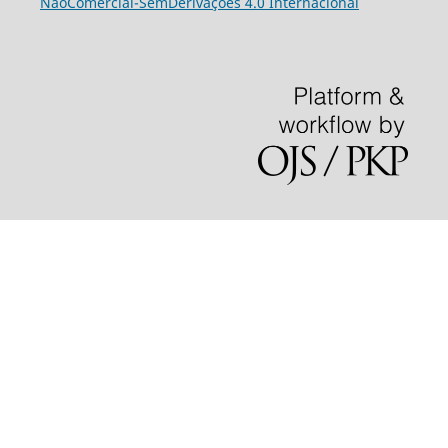
NãoComercial
-
SemDerivações
4.0 Internacional