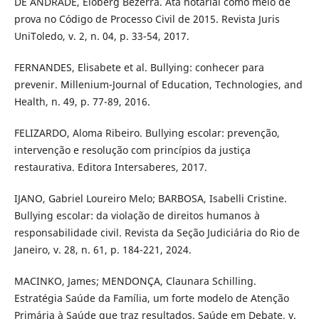
DE ANDRADE, Eloberg Bezerra. Ata notarial como meio de
prova no Código de Processo Civil de 2015. Revista Juris
UniToledo, v. 2, n. 04, p. 33-54, 2017.
FERNANDES, Elisabete et al. Bullying: conhecer para
prevenir. Millenium-Journal of Education, Technologies, and
Health, n. 49, p. 77-89, 2016.
FELIZARDO, Aloma Ribeiro. Bullying escolar: prevenção,
intervenção e resolução com princípios da justiça
restaurativa. Editora Intersaberes, 2017.
IJANO, Gabriel Loureiro Melo; BARBOSA, Isabelli Cristine.
Bullying escolar: da violação de direitos humanos à
responsabilidade civil. Revista da Seção Judiciária do Rio de
Janeiro, v. 28, n. 61, p. 184-221, 2024.
MACINKO, James; MENDONÇA, Claunara Schilling.
Estratégia Saúde da Família, um forte modelo de Atenção
Primária à Saúde que traz resultados. Saúde em Debate, v.