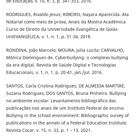
de Educação, v. 10, n. 3, p. 341-353, 2016.
RODRIGUES, Rivaldo Jesus; RIBEIRO, Nayara Aparecida. Ata
Notarial como meio de prova. Anais da Mostra Acadêmica
Curso de Direito da Universidade Evangélica de Goiás-
UniEVANGÉLICA, v. 1, n. 1, p. 31-34, 2018.
RONDINA, João Marcelo; MOURA, Julia Lucila; CARVALHO,
Mônica Domingues de. Cyberbullying: o complexo bullying
da era digital. Revista de Saúde Digital e Tecnologias
Educacionais, v. 1, n. 1, p. 20-41, jan./jul. 2016.
SANTOS, Carla Cristina Rodrigues; DE ALMEIDA MARTIRE,
Suzana Rodrigues; DOS SANTOS, Bruna Pinheiro. Bullying
no ambiente escolar: Levantamento bibliográfico das
publicações nos anais de um Instituto Federal de ensino:
Bullying in the school environment: Bibliographic survey of
publications in the annals of a Federal Education Institute.
Revista Cocar, v. 15, n. 33, p. 1 – 13, 2021.