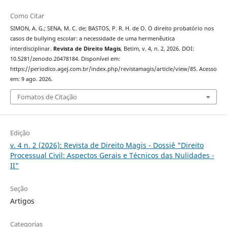
Como Citar
SIMON, A. G.; SENA, M. C. de; BASTOS, P. R. H. de O. O direito probatório nos
casos de bullying escolar: a necessidade de uma hermenêutica
interdisciplinar.
Revista de Direito Magis
, Betim, v. 4, n. 2, 2026. DOI:
10.5281/zenodo.20478184. Disponível em:
https://periodico.agej.com.br/index.php/revistamagis/article/view/85. Acesso
em: 9 ago. 2026.
Fomatos de Citação
Edição
v. 4 n. 2 (2026): Revista de Direito Magis - Dossiê "Direito
Processual Civil: Aspectos Gerais e Técnicos das Nulidades -
II"
Seção
Artigos
Categorias