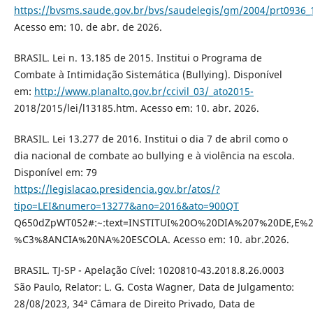
https://bvsms.saude.gov.br/bvs/saudelegis/gm/2004/prt0936_
Acesso em: 10. de abr. de 2026.
BRASIL. Lei n. 13.185 de 2015. Institui o Programa de
Combate à Intimidação Sistemática (Bullying). Disponível
em:
http://www.planalto.gov.br/ccivil_03/_ato2015-
2018/2015/lei/l13185.htm. Acesso em: 10. abr. 2026.
BRASIL. Lei 13.277 de 2016. Institui o dia 7 de abril como o
dia nacional de combate ao bullying e à violência na escola.
Disponível em: 79
https://legislacao.presidencia.gov.br/atos/?
tipo=LEI&numero=13277&ano=2016&ato=900QT
Q650dZpWT052#:~:text=INSTITUI%20O%20DIA%207%20DE,E%
%C3%8ANCIA%20NA%20ESCOLA. Acesso em: 10. abr.2026.
BRASIL. TJ-SP - Apelação Cível: 1020810-43.2018.8.26.0003
São Paulo, Relator: L. G. Costa Wagner, Data de Julgamento:
28/08/2023, 34ª Câmara de Direito Privado, Data de