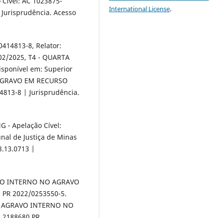
o Cível: AC 1023875-
International License
.
 Jurisprudência. Acesso
0414813-8, Relator:
02/2025, T4 - QUARTA
isponível em: Superior
O AGRAVO EM RECURSO
813-8 | Jurisprudência.
G - Apelação Cível:
nal de Justiça de Minas
8.13.0713 |
GRAVO INTERNO NO AGRAVO
 PR 2022/0253550-5.
TJ - AGRAVO INTERNO NO
 2188680 PR