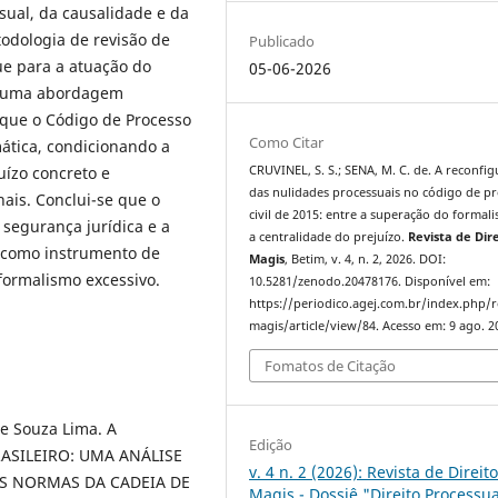
sual, da causalidade e da
odologia de revisão de
Publicado
que para a atuação do
05-06-2026
de uma abordagem
 que o Código de Processo
Como Citar
tica, condicionando a
ízo concreto e
CRUVINEL, S. S.; SENA, M. C. de. A reconfi
das nulidades processuais no código de p
nais. Conclui-se que o
civil de 2015: entre a superação do formal
 segurança jurídica e a
a centralidade do prejuízo.
Revista de Dir
 como instrumento de
Magis
, Betim, v. 4, n. 2, 2026. DOI:
formalismo excessivo.
10.5281/zenodo.20478176. Disponível em:
https://periodico.agej.com.br/index.php/r
magis/article/view/84. Acesso em: 9 ago. 2
Fomatos de Citação
de Souza Lima. A
Edição
ASILEIRO: UMA ANÁLISE
v. 4 n. 2 (2026): Revista de Direit
S NORMAS DA CADEIA DE
Magis - Dossiê "Direito Processua