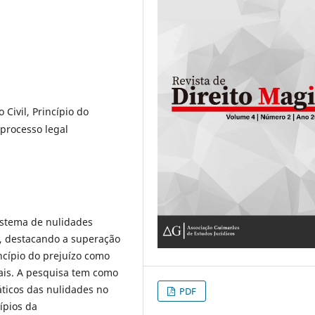
Civil, Princípio do
processo legal
sistema de nulidades
5, destacando a superação
ncípio do prejuízo como
uais. A pesquisa tem como
áticos das nulidades no
PDF
cípios da