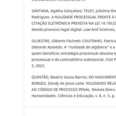
SANTANA, Agatha Gonçalves; TELES, Julielma Ro
Rodrigues. A NULIDADE PROCESSUAL FRENTE À
CITAÇÃO ELETRÔNICA PREVISTA NA LEI 14.195/20
devido processo legal digital. Law And Sciences, v
SILVESTRE, Gilberto Fachetti; COUTINHO, Patrícia
Deborah Azevedo. A “nulidade de algibeira” e a 
quem beneficia: estratégia processual abusiva e
processual e do contraditório substancial. Civil 
3, 2023.
QUINTÃO, Beatriz Souza Barros; DO NASCIMENTO,
BORGES, Dandy de Jesus Leite. NULIDADES REL
AO CÓDIGO DE PROCESSO PENAL. Revista Ibero
Humanidades, Ciências e Educação, v. 8, n. 5, p.