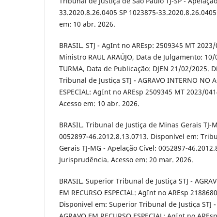
Tribunal de Justiça de São Paulo TJ-SP - Apelaçã
33.2020.8.26.0405 SP 1023875-33.2020.8.26.0405
em: 10 abr. 2026.
BRASIL. STJ - AgInt no AREsp: 2509345 MT 2023/
Ministro RAUL ARAÚJO, Data de Julgamento: 10/
TURMA, Data de Publicação: DJEN 21/02/2025. D
Tribunal de Justiça STJ - AGRAVO INTERNO N
ESPECIAL: AgInt no AREsp 2509345 MT 2023/0414
Acesso em: 10 abr. 2026.
BRASIL. Tribunal de Justiça de Minas Gerais TJ-M
0052897-46.2012.8.13.0713. Disponível em: Tribu
Gerais TJ-MG - Apelação Cível: 0052897-46.2012.
Jurisprudência. Acesso em: 20 mar. 2026.
BRASIL. Superior Tribunal de Justiça STJ - A
EM RECURSO ESPECIAL: AgInt no AREsp 2188680
Disponivel em: Superior Tribunal de Justiça S
AGRAVO EM RECURSO ESPECIAL: AgInt no AREsp