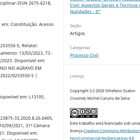
ciplinar-ISSN 2675-6218,
Civil: Aspectos Gerais e Técnicos
Nulidades - II"
l em: Constituição. Acesso
Seção
Artigos
253550-5, Relator:
Categorias
amento: 13/03/2023, T3 -
Processo Civil
/2023. Disponível em:
TERNO NO AGRAVO EM
 2022/0253550-5 |
Licença
Copyright (c) 2026 Sthefano Scalon
Disponível em: L13105.
Cruvinel, Michel Canuto de Sena
23875-33.2020.8.26.0405,
Este trabalho está licenciado sob um
 10/09/2021, 31ª Câmara
licença
Creative Commons Attribution
21. Disponível em:
NonCommercial-NoDerivatives 4.0