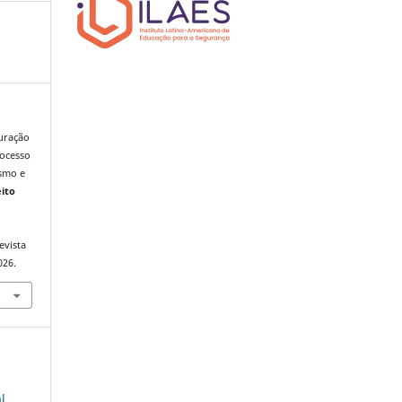
guração
rocesso
ismo e
eito
evista
026.
o
l