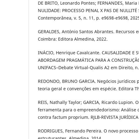
DE BRITO, Leonardo Pontes; FERNANDES, Maria 
NULIDADE: PROCESSO PENAL X PAS DE NULLITÉ S
Contemporânea, v. 5, n. 11, p. e9698-e9698, 202
GERALDES, António Santos Abrantes. Recursos em
Coimbra: Editora Almedina, 2022.
INÁCIO, Henrique Cavalcante. CAUSALIDADE E
ABORDAGEM PRAGMÁTICA PARA A CONSTRUÇÃO 
UNIFACS–Debate Virtual-Qualis A2 em Direito, n.
REDONDO, BRUNO GARCIA. Negócios jurídicos pr
teoria geral e convenções em espécie. Editora T
REIS, Nathally Taylor; GARCIA, Ricardo Lupion. 
ferramenta para o empreendedorismo: Análise d
contra factum proprium. RJLB-REVISTA JURÍDICA
RODRIGUES, Fernando Pereira. O novo processo c
estruturantes. Almedina, 2014.