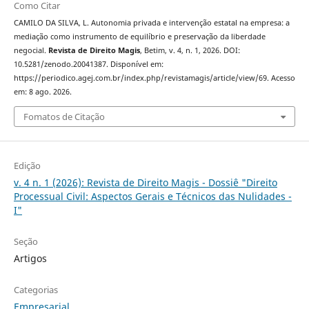
Como Citar
CAMILO DA SILVA, L. Autonomia privada e intervenção estatal na empresa: a
mediação como instrumento de equilíbrio e preservação da liberdade
negocial.
Revista de Direito Magis
, Betim, v. 4, n. 1, 2026. DOI:
10.5281/zenodo.20041387. Disponível em:
https://periodico.agej.com.br/index.php/revistamagis/article/view/69. Acesso
em: 8 ago. 2026.
Fomatos de Citação
Edição
v. 4 n. 1 (2026): Revista de Direito Magis - Dossiê "Direito
Processual Civil: Aspectos Gerais e Técnicos das Nulidades -
I"
Seção
Artigos
Categorias
Empresarial